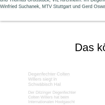
Winfried Suchanek, MTV Stuttgart und Gerd Osw
Das kö
Degenfechter Colten
Willers siegt in
Schwäbisch Hal
Der Ditzinger Degenfechter
Colten Willers hat beim
Internationalen Hoolgascht