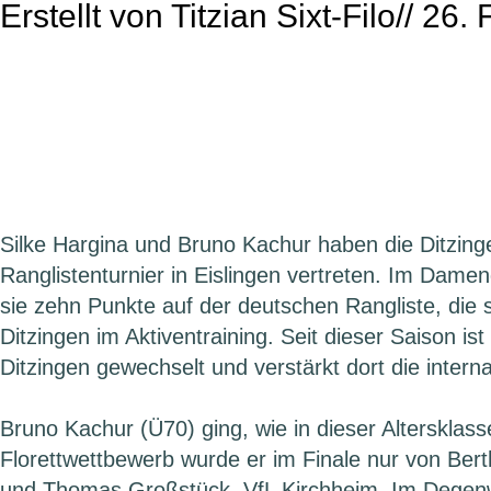
Erstellt von
Titzian Sixt-Filo
//
26. 
Silke Hargina und Bruno Kachur haben die Ditzi
Ranglistenturnier in Eislingen vertreten. Im Dame
sie zehn Punkte auf der deutschen Rangliste, die si
Ditzingen im Aktiventraining. Seit dieser Saison i
Ditzingen gewechselt und verstärkt dort die intern
Bruno Kachur (Ü70) ging, wie in dieser Altersklas
Florettwettbewerb wurde er im Finale nur von Be
und Thomas Großstück, VfL Kirchheim. Im Degen