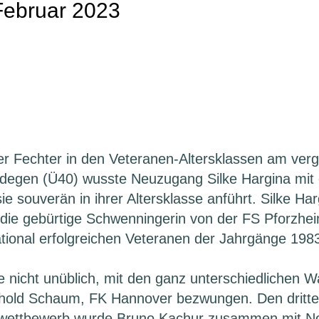
Februar 2023
nger Fechter in den Veteranen-Altersklassen am 
ndegen (Ü40) wusste Neuzugang Silke Hargina mit e
e souverän in ihrer Altersklasse anführt. Silke Harg
st die gebürtige Schwenningerin von der FS Pforzhe
ational erfolgreichen Veteranen der Jahrgänge 1983
se nicht unüblich, mit den ganz unterschiedlichen 
rthold Schaum, FK Hannover bezwungen. Den dritt
wettbewerb wurde Bruno Kachur zusammen mit Nor