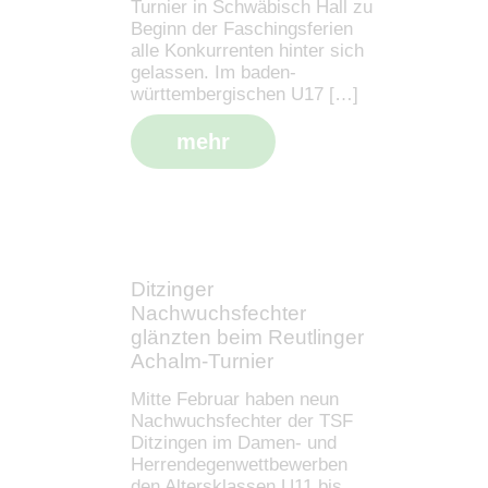
Turnier in Schwäbisch Hall zu
Beginn der Faschingsferien
alle Konkurrenten hinter sich
gelassen. Im baden-
württembergischen U17 […]
mehr
Ditzinger
Nachwuchsfechter
glänzten beim Reutlinger
Achalm-Turnier
Mitte Februar haben neun
Nachwuchsfechter der TSF
Ditzingen im Damen- und
Herrendegenwettbewerben
den Altersklassen U11 bis