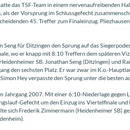
atte das TSF-Team in einem nervenaufreibenden Halb
in, als der Vorsprung im Schlussgefecht zusammensch
scheidenden 45. Treffer zum Finaleinzug. Pliezhausen
n Seng für Ditzingen den Sprung auf das Siegerpode
nale, wo er knapp mit 8:10 Treffern dem späteren Vi
eidenheimer SB. Jonathan Seng (Ditzingen) und Rain
rgang den sechsten Platz. Er war zwar im K.o.-Hauptl
 Simon Hey verpasste den Sprung unter die besten ac
s im Jahrgang 2007. Mit einer 6:10-Niederlage gegen 
ngslauf-Gefecht um den Einzug ins Viertelfinale und b
olte sich Frederik Zimmermann (Heidenheimer SB) ge
idenheim).