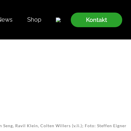
News
Shop
Kontakt
Seng, Ravil Klein, Colten Willers (v.li.); Foto: Steffen Eigner