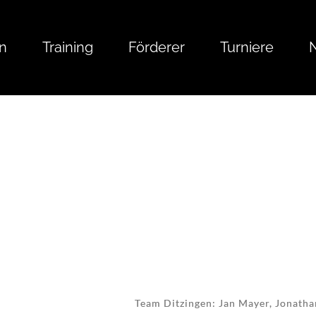
n
Training
Förderer
Turniere
Team Ditzingen: Jan Mayer, Jonathan 