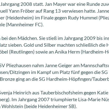
im Jahrgang 2008 statt. Jan Mayer war eine Runde zu
uell Yann Fröber auf Rang 13 verwiesen hatte. Janne
ller (Heidenheim) im Finale gegen Rudy Hummel (Pliez
nle (Mannheimer FC).
n bei den Mädchen. Sie stieß im Jahrgang 2009 bis ins
latz sieben. Gold und Silber machten schließlich d
Böbel (Reutlingen) sowie an Anika Herm (Hardheim-H
 Pliezhausen nahm Janne Geiger am Mannschaftswett
ausen/Ditzingen im Kampf um Platz fünf gegen die SG
, Bronze ging an die SG Hardheim-Höpfingen/Tauber
Svenja Heinrich aus Tauberbischofsheim gegen Kati
rg). Im Jahrgang 2007 triumphierte Lisa-Marie Nüss
 Wohlstein (beide Heidenheimer SB).