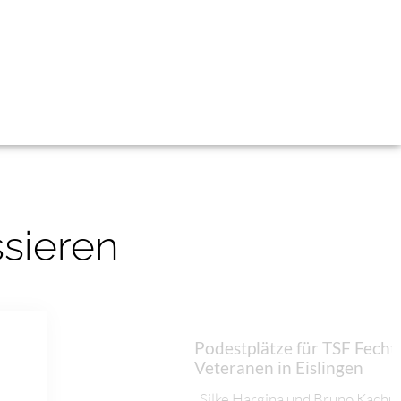
ssieren
Podestplätze für TSF Fecht
Veteranen in Eislingen
Silke Hargina und Bruno Kachu