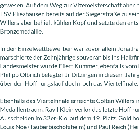
gewesen. Auf dem Weg zur Vizemeisterschaft aber h
TSV Pliezhausen bereits auf der Siegerstraße zu se
Willers aber behielt kühlen Kopf und setzte den ent
Bronzemedaille.
In den Einzelwettbewerben war zuvor allein Jonatha
marschierte der Zehnjährige souverän bis ins Halbfi
Landesmeister wurde Eilert Kummer, ebenfalls vom H
Philipp Olbrich belegte für Ditzingen in diesem Jah
über den Hoffnungslauf doch noch das Viertelfinale.
Ebenfalls das Viertelfinale erreichte Colten Willer
Medaillentraum. Ravil Klein verlor das letzte Hoffnu
Ausscheiden im 32er-K.o. auf dem 19. Platz. Gold h
Louis Noe (Tauberbischofsheim) und Paul Reich (He