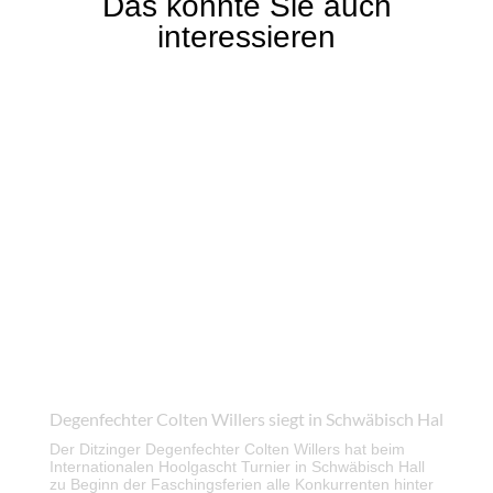
Das könnte Sie auch
interessieren
Degenfechter Colten Willers siegt in Schwäbisch Hal
Der Ditzinger Degenfechter Colten Willers hat beim
Internationalen Hoolgascht Turnier in Schwäbisch Hall
zu Beginn der Faschingsferien alle Konkurrenten hinter