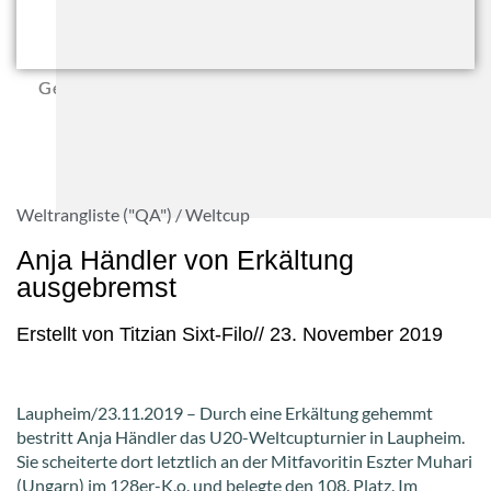
Gegen Claudia Durau aus Rumänien setzt sich Anja
Händler (li.) durch. (Foto: Eigner)
Weltrangliste ("QA") / Weltcup
Anja Händler von Erkältung
ausgebremst
Erstellt von
Titzian Sixt-Filo
//
23. November 2019
Laupheim/23.11.2019 – Durch eine Erkältung gehemmt
bestritt Anja Händler das U20-Weltcupturnier in Laupheim.
Sie scheiterte dort letztlich an der Mitfavoritin Eszter Muhari
(Ungarn) im 128er-K.o. und belegte den 108. Platz. Im