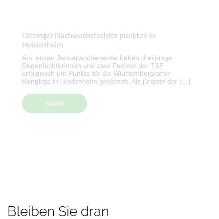
Ditzinger Nachwuchsfechter punkten in
Heidenheim
Am letzten Januarwochenende haben drei junge
Degenfechterinnen und zwei Fechter der TSF
erfolgreich um Punkte für die Württembergische
Rangliste in Heidenheim gekämpft. Als jüngste der […]
mehr
Bleiben Sie dran