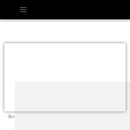
Bruno Kachur bei der Siegerehrung Degen Ü70 ganz
oben. (Foto: S. Eigner)