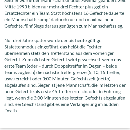
Seither wurde der Mannschaftsmodus zweimal geändert. Seit
Mitte 1993 bilden nur mehr drei Fechter plus ggf. ein
Ersatzfechter ein Team. Statt höchstens 16 Gefechte dauerte
ein Mannschaftskampf dadurch nur noch maximal neun
Gefechte, fünf Siege daraus genügten zum Mannschaftssieg.
Nur drei Jahre später wurde der bis heute gültige
Stafettenmodus eingeführt, das heißt die Fechter
übernehmen stets den Tref­ferstand aus dem vorherigen
Gefecht. Zum nächsten Gefecht wird gewechselt, wenn das
erste Team (oder – durch Doppeltreffer im Degen – beide
Teams zugleich) die nächste Treffergrenze (5, 10, 15 Treffer,
usw.) erreicht oder 3:00 Minuten Gefechtszeit (net­to)
abgelaufen sind. Sieger ist jene Mannschaft, die im letzten der
neun Gefechte als erste 45 Treffer erreicht oder in Führung
liegt, wenn die 3:00 Minuten des letzten Gefechts abgelaufen
sind. Bei Gleichstand gibt es eine Verlängerung im Sudden
Death.