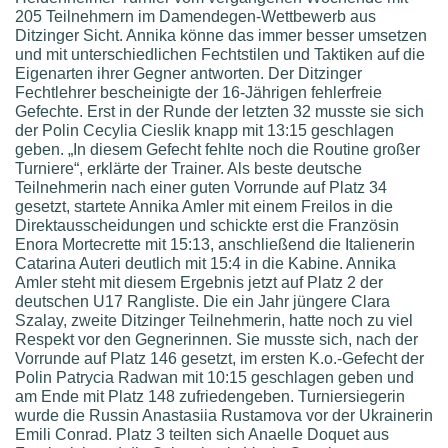
205 Teilnehmern im Damendegen-Wettbewerb aus
Ditzinger Sicht. Annika könne das immer besser umsetzen
und mit unterschiedlichen Fechtstilen und Taktiken auf die
Eigenarten ihrer Gegner antworten. Der Ditzinger
Fechtlehrer bescheinigte der 16-Jährigen fehlerfreie
Gefechte. Erst in der Runde der letzten 32 musste sie sich
der Polin Cecylia Cieslik knapp mit 13:15 geschlagen
geben. „In diesem Gefecht fehlte noch die Routine großer
Turniere“, erklärte der Trainer. Als beste deutsche
Teilnehmerin nach einer guten Vorrunde auf Platz 34
gesetzt, startete Annika Amler mit einem Freilos in die
Direktausscheidungen und schickte erst die Französin
Enora Mortecrette mit 15:13, anschließend die Italienerin
Catarina Auteri deutlich mit 15:4 in die Kabine. Annika
Amler steht mit diesem Ergebnis jetzt auf Platz 2 der
deutschen U17 Rangliste. Die ein Jahr jüngere Clara
Szalay, zweite Ditzinger Teilnehmerin, hatte noch zu viel
Respekt vor den Gegnerinnen. Sie musste sich, nach der
Vorrunde auf Platz 146 gesetzt, im ersten K.o.-Gefecht der
Polin Patrycia Radwan mit 10:15 geschlagen geben und
am Ende mit Platz 148 zufriedengeben. Turniersiegerin
wurde die Russin Anastasiia Rustamova vor der Ukrainerin
Emili Conrad. Platz 3 teilten sich Anaelle Doquet aus