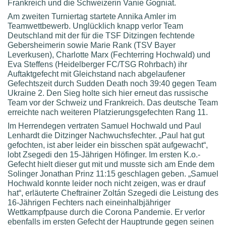
Frankreich und die Schweizerin Vanie Gogniat.
Am zweiten Turniertag startete Annika Amler im
Teamwettbewerb. Unglücklich knapp verlor Team
Deutschland mit der für die TSF Ditzingen fechtende
Gebersheimerin sowie Marie Rank (TSV Bayer
Leverkusen), Charlotte Marx (Fechterring Hochwald) und
Eva Steffens (Heidelberger FC/TSG Rohrbach) ihr
Auftaktgefecht mit Gleichstand nach abgelaufener
Gefechtszeit durch Sudden Death noch 39:40 gegen Team
Ukraine 2. Den Sieg holte sich hier erneut das russische
Team vor der Schweiz und Frankreich. Das deutsche Team
erreichte nach weiteren Platzierungsgefechten Rang 11.
Im Herrendegen vertraten Samuel Hochwald und Paul
Lenhardt die Ditzinger Nachwuchsfechter. „Paul hat gut
gefochten, ist aber leider ein bisschen spät aufgewacht“,
lobt Zsegedi den 15-Jährigen Höfinger. Im ersten K.o.-
Gefecht hielt dieser gut mit und musste sich am Ende dem
Solinger Jonathan Prinz 11:15 geschlagen geben. „Samuel
Hochwald konnte leider noch nicht zeigen, was er drauf
hat“, erläuterte Cheftrainer Zoltán Szegedi die Leistung des
16-Jährigen Fechters nach eineinhalbjähriger
Wettkampfpause durch die Corona Pandemie. Er verlor
ebenfalls im ersten Gefecht der Hauptrunde gegen seinen